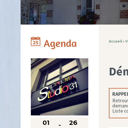
Agenda
Accueil
»
V
Dé
RAPPEL
Retrouv
demande
Liste 
01
26