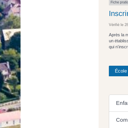
Fiche prat
Inscri
Vérifié le 2
Après la m
un établis
qui n'insc
École
Enfa
Comm