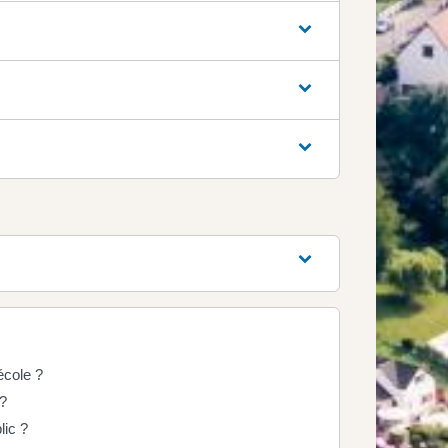
école ?
 ?
lic ?