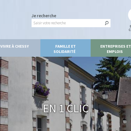
Je recherche
C
VIVRE À CHESSY
FAMILLE ET
ENTREPRISES ET
SOLIDARITÉ
EMPLOIS
En 1 clic