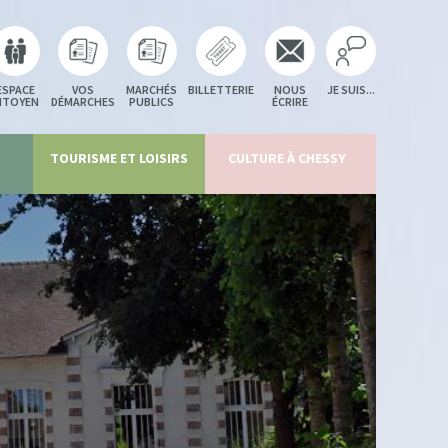
ESPACE
VOS
MARCHÉS
BILLETTERIE
NOUS
JE SUIS...
ITOYEN
DÉMARCHES
PUBLICS
ÉCRIRE
TOURISME ET LOISIRS
CULTURE À CHESSY