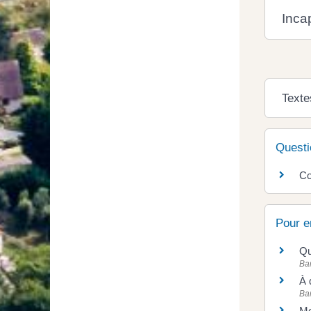
Incap
Texte
Questi
Co
Pour e
Qu
Ba
À 
Ba
Mo