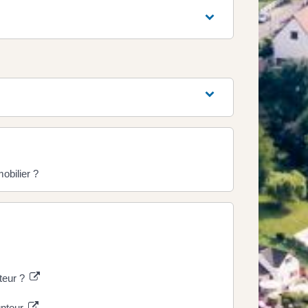
obilier ?
nteur ?
unteur