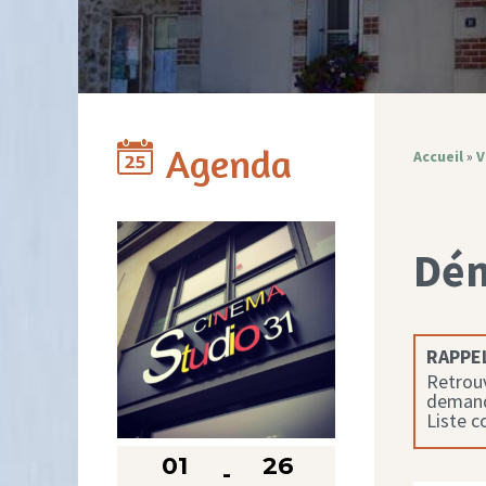
Agenda
Accueil
»
V
Dé
RAPPEL
Retrouv
demande
Liste 
01
26