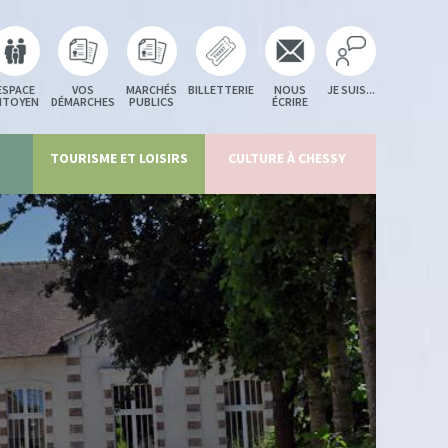
ESPACE
VOS
MARCHÉS
BILLETTERIE
NOUS
JE SUIS...
ITOYEN
DÉMARCHES
PUBLICS
ÉCRIRE
TOURISME ET LOISIRS
CULTURE À CHESSY