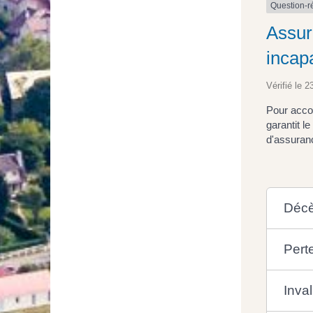
Question-
Assure
incap
Vérifié le 2
Pour acco
garantit l
d'assuran
Déc
Perte
Inval