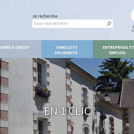
Je recherche
C
VIVRE À CHESSY
FAMILLE ET
ENTREPRISES ET
SOLIDARITÉ
EMPLOIS
En 1 clic