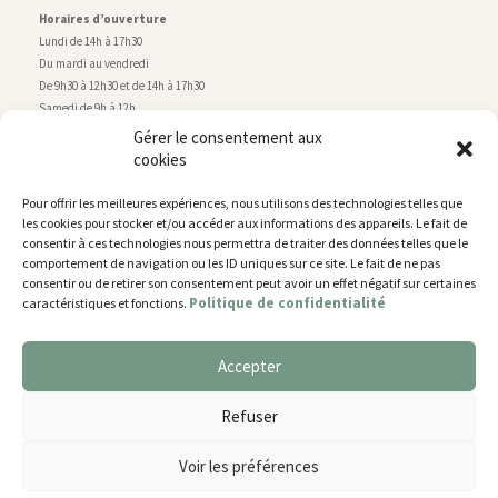
Horaires d’ouverture
Lundi de 14h à 17h30
Du mardi au vendredi
De 9h30 à 12h30 et de 14h à 17h30
Samedi de 9h à 12h
Gérer le consentement aux
cookies
Service technique
Centre technique municipal
Pour offrir les meilleures expériences, nous utilisons des technologies telles que
rue de Montry
–
77700 Chessy
les cookies pour stocker et/ou accéder aux informations des appareils. Le fait de
Tél. 01 60 43 52 63
consentir à ces technologies nous permettra de traiter des données telles que le
Horaires d’ouverture
comportement de navigation ou les ID uniques sur ce site. Le fait de ne pas
Lundi, mardi et jeudi
consentir ou de retirer son consentement peut avoir un effet négatif sur certaines
Politique de confidentialité
caractéristiques et fonctions.
De 9h à 11h45 et de 14h30 à 17h30
Mercredi de 14h30 à 17h30
Vendredi de 14h30 à 17h
Accepter
Nous utilisons des cookies pour vous offrir la meilleure
expérience sur notre site.
Plan du site
Refuser
You can find out more about which cookies we are using or
Mentions légales
switch them off in
settings
.
Accessibilité
Voir les préférences
Gestion des cookies
Accepter