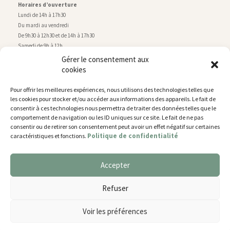
Horaires d’ouverture
Lundi de 14h à 17h30
Du mardi au vendredi
De 9h30 à 12h30 et de 14h à 17h30
Samedi de 9h à 12h
Gérer le consentement aux
cookies
Service technique
Centre technique municipal
Pour offrir les meilleures expériences, nous utilisons des technologies telles que
rue de Montry
–
77700 Chessy
les cookies pour stocker et/ou accéder aux informations des appareils. Le fait de
Tél. 01 60 43 52 63
consentir à ces technologies nous permettra de traiter des données telles que le
Horaires d’ouverture
comportement de navigation ou les ID uniques sur ce site. Le fait de ne pas
Lundi, mardi et jeudi
consentir ou de retirer son consentement peut avoir un effet négatif sur certaines
Politique de confidentialité
caractéristiques et fonctions.
De 9h à 11h45 et de 14h30 à 17h30
Mercredi de 14h30 à 17h30
Vendredi de 14h30 à 17h
Accepter
Nous utilisons des cookies pour vous offrir la meilleure
expérience sur notre site.
Plan du site
Refuser
You can find out more about which cookies we are using or
Mentions légales
switch them off in
settings
.
Accessibilité
Voir les préférences
Gestion des cookies
Accepter