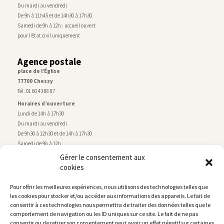
Du mardi au vendredi
De 9h à 11h45 et de 14h30 à 17h30
Samedi de 9h à 12h : accueil ouvert
pour l’état civil uniquement
Agence postale
place de l’Église
77700 Chessy
Tél. 01 60 43 88 87
Horaires d’ouverture
Lundi de 14h à 17h30
Du mardi au vendredi
De 9h30 à 12h30 et de 14h à 17h30
Samedi de 9h à 12h
Gérer le consentement aux
cookies
Service technique
Centre technique municipal
Pour offrir les meilleures expériences, nous utilisons des technologies telles que
rue de Montry
–
77700 Chessy
les cookies pour stocker et/ou accéder aux informations des appareils. Le fait de
Tél. 01 60 43 52 63
consentir à ces technologies nous permettra de traiter des données telles que le
Horaires d’ouverture
comportement de navigation ou les ID uniques sur ce site. Le fait de ne pas
Lundi, mardi et jeudi
consentir ou de retirer son consentement peut avoir un effet négatif sur certaines