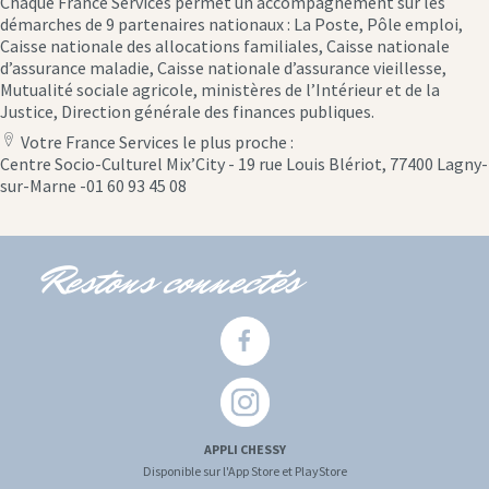
Chaque France Services permet un accompagnement sur les
démarches de 9 partenaires nationaux : La Poste, Pôle emploi,
Caisse nationale des allocations familiales, Caisse nationale
d’assurance maladie, Caisse nationale d’assurance vieillesse,
Mutualité sociale agricole, ministères de l’Intérieur et de la
Justice, Direction générale des finances publiques.
Votre France Services le plus proche :
location
Centre Socio-Culturel Mix’City - 19 rue Louis Blériot, 77400 Lagny-
icon
sur-Marne -01 60 93 45 08
Restons connectés
APPLI CHESSY
Disponible sur l'App Store et PlayStore