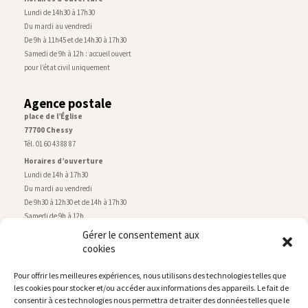
Lundi de 14h30 à 17h30
Du mardi au vendredi
De 9h à 11h45 et de 14h30 à 17h30
Samedi de 9h à 12h : accueil ouvert
pour l’état civil uniquement
Agence postale
place de l’Église
77700 Chessy
Tél. 01 60 43 88 87
Horaires d’ouverture
Lundi de 14h à 17h30
Du mardi au vendredi
De 9h30 à 12h30 et de 14h à 17h30
Samedi de 9h à 12h
Gérer le consentement aux
cookies
Service technique
Centre technique municipal
Pour offrir les meilleures expériences, nous utilisons des technologies telles que
rue de Montry
–
77700 Chessy
les cookies pour stocker et/ou accéder aux informations des appareils. Le fait de
Tél. 01 60 43 52 63
consentir à ces technologies nous permettra de traiter des données telles que le