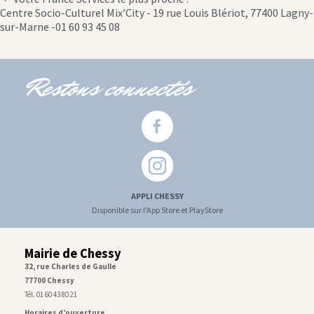
location
Centre Socio-Culturel Mix’City - 19 rue Louis Blériot, 77400 Lagny-
icon
sur-Marne -01 60 93 45 08
Restons connectés
APPLI CHESSY
Disponible sur l'App Store et PlayStore
Mairie de Chessy
32, rue Charles de Gaulle
77700 Chessy
Tél. 01 60 43 80 21
Horaires d’ouverture