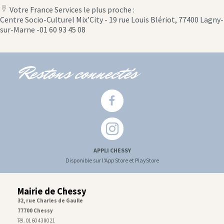
Votre France Services le plus proche :
location
Centre Socio-Culturel Mix’City - 19 rue Louis Blériot, 77400 Lagny-
icon
sur-Marne -01 60 93 45 08
Restons connectés
APPLI CHESSY
Disponible sur l'App Store et PlayStore
Mairie de Chessy
32, rue Charles de Gaulle
77700 Chessy
Tél. 01 60 43 80 21