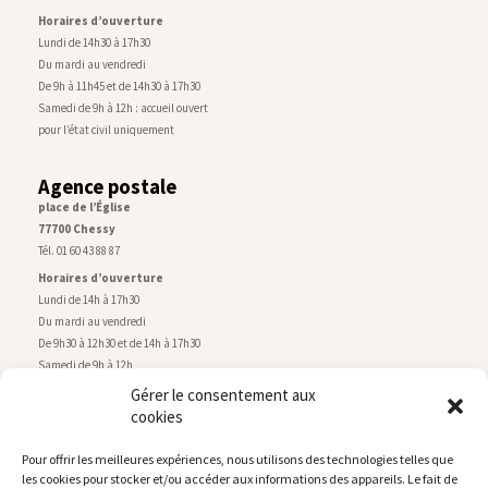
Horaires d’ouverture
Lundi de 14h30 à 17h30
Du mardi au vendredi
De 9h à 11h45 et de 14h30 à 17h30
Samedi de 9h à 12h : accueil ouvert
pour l’état civil uniquement
Agence postale
place de l’Église
77700 Chessy
Tél. 01 60 43 88 87
Horaires d’ouverture
Lundi de 14h à 17h30
Du mardi au vendredi
De 9h30 à 12h30 et de 14h à 17h30
Samedi de 9h à 12h
Gérer le consentement aux
cookies
Service technique
Centre technique municipal
Pour offrir les meilleures expériences, nous utilisons des technologies telles que
rue de Montry
–
77700 Chessy
les cookies pour stocker et/ou accéder aux informations des appareils. Le fait de
Tél. 01 60 43 52 63