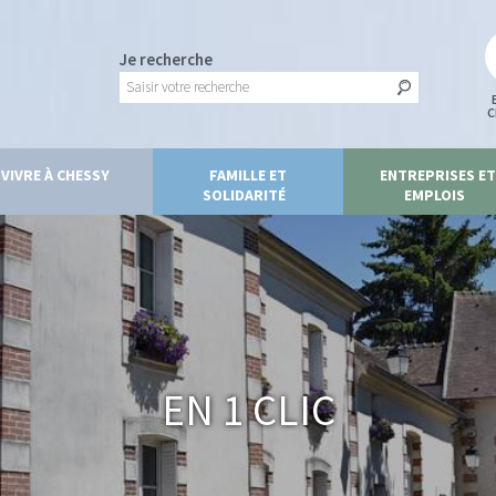
Je recherche
C
VIVRE À CHESSY
FAMILLE ET
ENTREPRISES ET
SOLIDARITÉ
EMPLOIS
En 1 clic