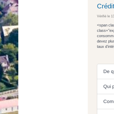
Crédi
Vérifié le 1
<span cla
class="exp
consommati
devez plus
taux d'int
De qu
Qui 
Comm