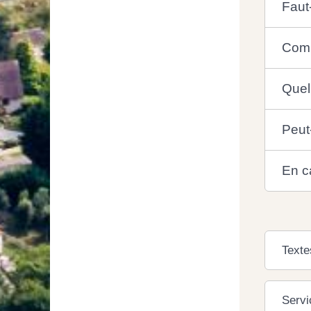
Faut
Comm
Quel
Peut-
En c
Texte
Servi