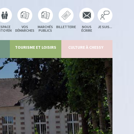
ESPACE
VOS
MARCHÉS
BILLETTERIE
NOUS
JE SUIS...
ITOYEN
DÉMARCHES
PUBLICS
ÉCRIRE
TOURISME ET LOISIRS
CULTURE À CHESSY