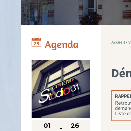
Agenda
Accueil
»
V
Dé
RAPPEL
Retrouv
demande
Liste 
01
26