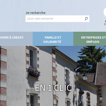
Je recherche
C
VIVRE À CHESSY
FAMILLE ET
ENTREPRISES ET
SOLIDARITÉ
EMPLOIS
En 1 clic