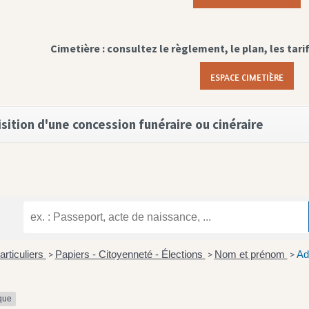
Cimetière : consultez le règlement, le plan, les tari
ESPACE CIMETIÈRE
sition d'une concession funéraire ou cinéraire
articuliers
Papiers - Citoyenneté - Élections
Nom et prénom
Ad
>
>
>
ique