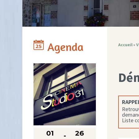
Agenda
Accueil
»
V
Dé
RAPPEL
Retrouv
demande
Liste 
01
26