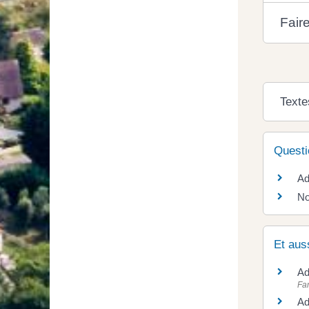
Fair
Texte
Questi
Ad
No
Et aus
Ad
Fam
Ad