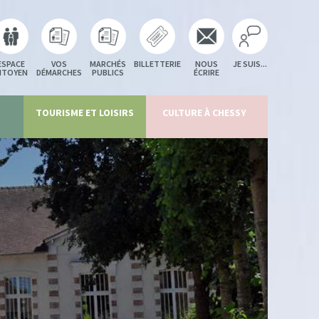
ESPACE
VOS
MARCHÉS
BILLETTERIE
NOUS
JE SUIS...
ITOYEN
DÉMARCHES
PUBLICS
ÉCRIRE
TOURISME ET LOISIRS
CULTURE À CHESSY