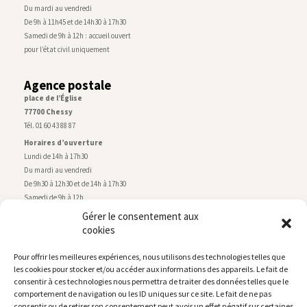
Du mardi au vendredi
De 9h à 11h45 et de 14h30 à 17h30
Samedi de 9h à 12h : accueil ouvert
pour l’état civil uniquement
Agence postale
place de l’Église
77700 Chessy
Tél. 01 60 43 88 87
Horaires d’ouverture
Lundi de 14h à 17h30
Du mardi au vendredi
De 9h30 à 12h30 et de 14h à 17h30
Samedi de 9h à 12h
Gérer le consentement aux
cookies
Service technique
Centre technique municipal
Pour offrir les meilleures expériences, nous utilisons des technologies telles que
rue de Montry
–
77700 Chessy
les cookies pour stocker et/ou accéder aux informations des appareils. Le fait de
Tél. 01 60 43 52 63
consentir à ces technologies nous permettra de traiter des données telles que le
Horaires d’ouverture
comportement de navigation ou les ID uniques sur ce site. Le fait de ne pas
Lundi, mardi et jeudi
consentir ou de retirer son consentement peut avoir un effet négatif sur certaines