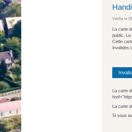
Handi
Vérifié le 0
La carte d
public. La
Cette cart
invalides 
Invali
La carte 
href="htt
La carte d
Si vous a