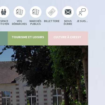
ESPACE
VOS
MARCHÉS
BILLETTERIE
NOUS
JE SUIS...
ITOYEN
DÉMARCHES
PUBLICS
ÉCRIRE
TOURISME ET LOISIRS
CULTURE À CHESSY