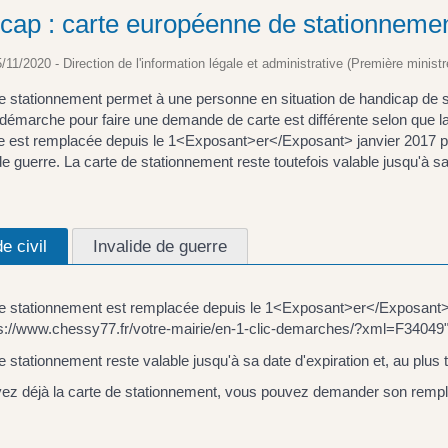
cap : carte européenne de stationneme
5/11/2020 - Direction de l'information légale et administrative (Première ministr
e stationnement permet à une personne en situation de handicap de s
 démarche pour faire une demande de carte est différente selon que la 
e est remplacée depuis le 1<Exposant>er</Exposant> janvier 2017 par
de guerre. La carte de stationnement reste toutefois valable jusqu'à sa
de civil
Invalide de guerre
de stationnement est remplacée depuis le 1<Exposant>er</Exposant> 
ps://www.chessy77.fr/votre-mairie/en-1-clic-demarches/?xml=F34049">
e stationnement reste valable jusqu'à sa date d'expiration et, au plu
vez déjà la carte de stationnement, vous pouvez demander son remp