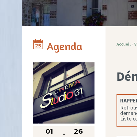
Agenda
Accueil
»
V
Dé
RAPPEL
Retrouv
demande
Liste 
01
26