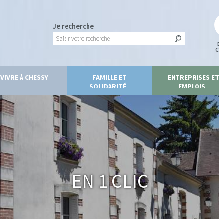
Je recherche
C
VIVRE À CHESSY
FAMILLE ET
ENTREPRISES ET
SOLIDARITÉ
EMPLOIS
En 1 clic