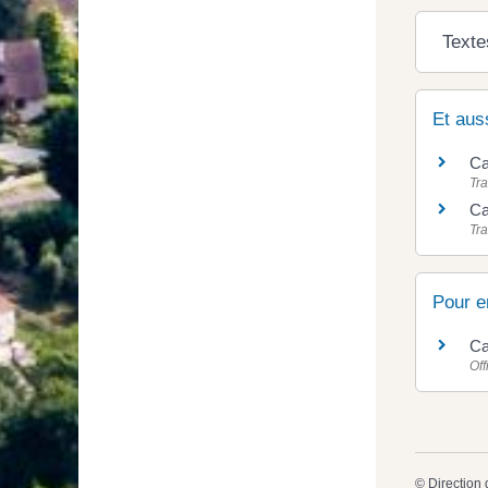
Texte
Et aus
Ca
Tra
Ca
Tra
Pour e
Ca
Off
©
Direction 