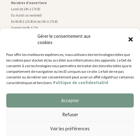
Horaires d’ouverture
Lundi de 14h à 17h30
Du mardi au vendredi
De 9h30 à 12h30 et de 14h à 17h30
Samedi de 9h à 12h
Gérer le consentement aux
cookies
Service technique
Centre technique municipal
Pour offrir les meilleures expériences, nous utilisons des technologies telles que
rue de Montry
–
77700 Chessy
les cookies pour stocker et/ou accéder aux informations des appareils. Le fait de
Tél. 01 60 43 52 63
consentir à ces technologies nous permettra de traiter des données telles que le
Horaires d’ouverture
comportement de navigation ou les ID uniques sur ce site. Le fait de ne pas
Lundi, mardi et jeudi
consentir ou de retirer son consentement peut avoir un effet négatif sur certaines
Politique de confidentialité
caractéristiques et fonctions.
De 9h à 11h45 et de 14h30 à 17h30
Mercredi de 14h30 à 17h30
Vendredi de 14h30 à 17h
Accepter
Nous utilisons des cookies pour vous offrir la meilleure
expérience sur notre site.
Plan du site
Refuser
You can find out more about which cookies we are using or
Mentions légales
switch them off in
settings
.
Accessibilité
Voir les préférences
Gestion des cookies
Accepter