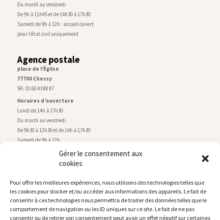
Du mardi au vendredi
De 9h à 11h45 et de 14h30 à 17h30
Samedi de 9h à 12h : accueil ouvert
pour l’état civil uniquement
Agence postale
place de l’Église
77700 Chessy
Tél. 01 60 43 88 87
Horaires d’ouverture
Lundi de 14h à 17h30
Du mardi au vendredi
De 9h30 à 12h30 et de 14h à 17h30
Samedi de 9h à 12h
Gérer le consentement aux
cookies
Service technique
Centre technique municipal
Pour offrir les meilleures expériences, nous utilisons des technologies telles que
rue de Montry
–
77700 Chessy
les cookies pour stocker et/ou accéder aux informations des appareils. Le fait de
Tél. 01 60 43 52 63
consentir à ces technologies nous permettra de traiter des données telles que le
Horaires d’ouverture
comportement de navigation ou les ID uniques sur ce site. Le fait de ne pas
Lundi, mardi et jeudi
consentir ou de retirer son consentement peut avoir un effet négatif sur certaines