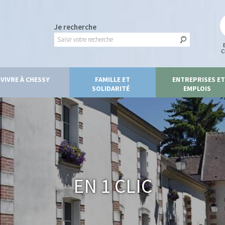
Je recherche
C
VIVRE À CHESSY
FAMILLE ET
ENTREPRISES ET
SOLIDARITÉ
EMPLOIS
En 1 clic