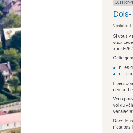
Question-
Dois-
Vérifié le 1
Si vous <
vous deve
xml=F2628"
Cette gara
ni les 
ni ceux
Il peut do
demarches
Vous pouv
vol du véh
vénale</a>
Dans tous 
n'est pas 