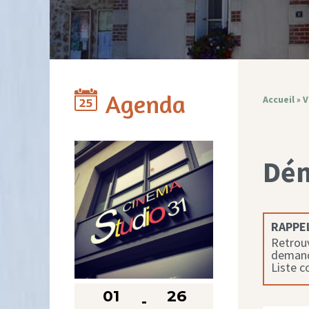
Agenda
Accueil
»
V
Dé
RAPPEL
Retrouv
demande
Liste 
01
26