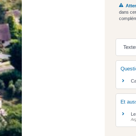
Atten
dans cer
compléme
Texte
Questi
Ca
Et aus
Le
Ar