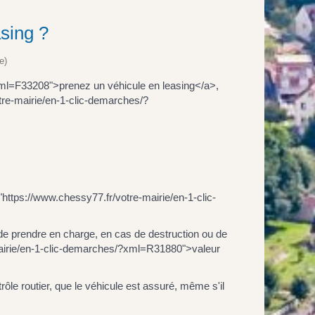
sing ?
e)
xml=F33208">prenez un véhicule en leasing</a>,
tre-mairie/en-1-clic-demarches/?
"https://www.chessy77.fr/votre-mairie/en-1-clic-
de prendre en charge, en cas de destruction ou de
e-mairie/en-1-clic-demarches/?xml=R31880">valeur
rôle routier, que le véhicule est assuré, même s'il