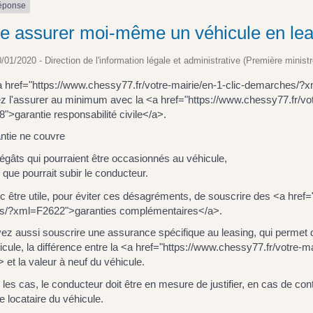
réponse
je assurer moi-même un véhicule en lea
0/01/2020 - Direction de l'information légale et administrative (Première ministr
a href="https://www.chessy77.fr/votre-mairie/en-1-clic-demarches/?
z l'assurer au minimum avec la <a href="https://www.chessy77.fr/vo
>garantie responsabilité civile</a>.
ntie ne couvre
dégâts qui pourraient être occasionnés au véhicule,
 que pourrait subir le conducteur.
nc être utile, pour éviter ces désagréments, de souscrire des <a href=
/?xml=F2622">garanties complémentaires</a>.
ez aussi souscrire une assurance spécifique au leasing, qui permet 
icule, la différence entre la <a href="https://www.chessy77.fr/votr
 et la valeur à neuf du véhicule.
les cas, le conducteur doit être en mesure de justifier, en cas de cont
le locataire du véhicule.