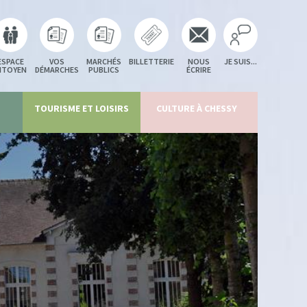
ESPACE
VOS
MARCHÉS
BILLETTERIE
NOUS
JE SUIS...
ITOYEN
DÉMARCHES
PUBLICS
ÉCRIRE
TOURISME ET LOISIRS
CULTURE À CHESSY