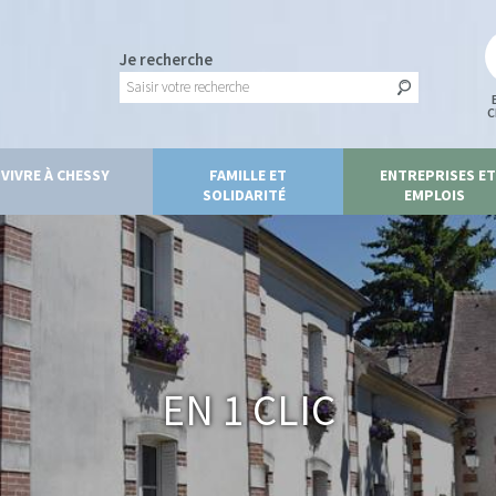
Je recherche
C
VIVRE À CHESSY
FAMILLE ET
ENTREPRISES ET
SOLIDARITÉ
EMPLOIS
En 1 clic