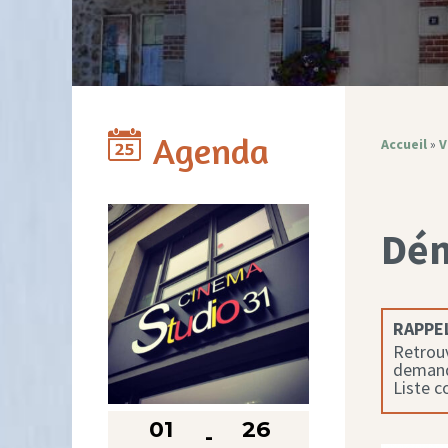
Agenda
Accueil
»
V
Dé
RAPPEL
Retrouv
demande
Liste 
01
26