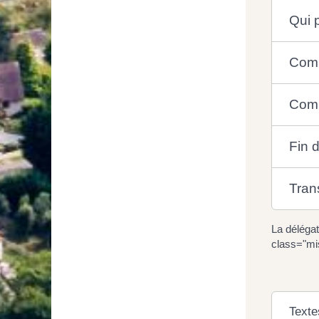
Qui p
Comme
Comb
Fin d
Trans
La délégat
class="mi
Texte