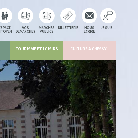
ESPACE
VOS
MARCHÉS
BILLETTERIE
NOUS
JE SUIS...
ITOYEN
DÉMARCHES
PUBLICS
ÉCRIRE
TOURISME ET LOISIRS
CULTURE À CHESSY