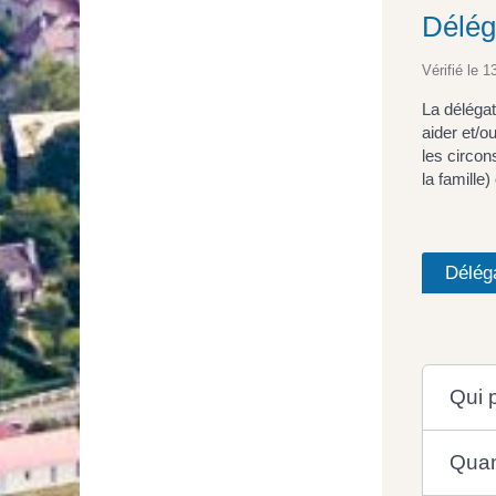
Déléga
Vérifié le 1
La délégat
aider et/o
les circon
la famille
Déléga
Qui 
Quan