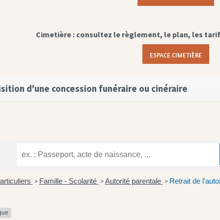
Cimetière : consultez le règlement, le plan, les tari
ESPACE CIMETIÈRE
sition d'une concession funéraire ou cinéraire
articuliers
Famille - Scolarité
Autorité parentale
Retrait de l'auto
>
>
>
ique