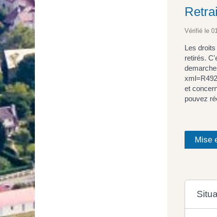
Retrai
Vérifié le 0
Les droit
retirés. C
demarches
xml=R49229
et concern
pouvez réc
Mise e
Situa