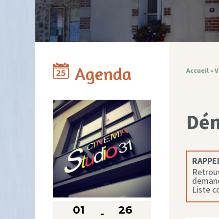
Agenda
Accueil
»
V
Dé
RAPPEL
Retrouv
demande
Liste 
01
26