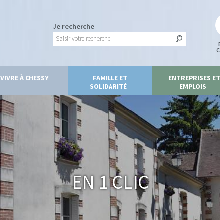
Je recherche
C
VIVRE À CHESSY
FAMILLE ET
ENTREPRISES ET
SOLIDARITÉ
EMPLOIS
En 1 clic