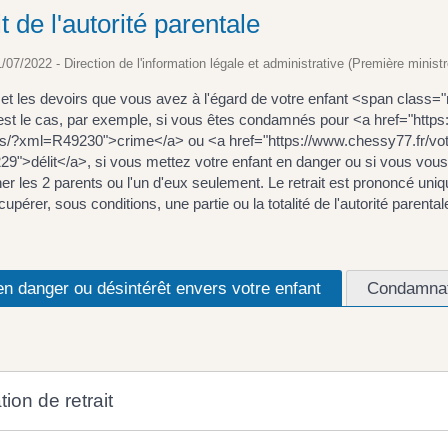
t de l'autorité parentale
1/07/2022 - Direction de l'information légale et administrative (Première ministr
s et les devoirs que vous avez à l'égard de votre enfant <span cla
'est le cas, par exemple, si vous êtes condamnés pour <a href="https
/?xml=R49230">crime</a> ou <a href="https://www.chessy77.fr/votr
">délit</a>, si vous mettez votre enfant en danger ou si vous vous en 
er les 2 parents ou l'un d'eux seulement. Le retrait est prononcé uni
upérer, sous conditions, une partie ou la totalité de l'autorité parental
n danger ou désintérêt envers votre enfant
Condamnati
tion de retrait