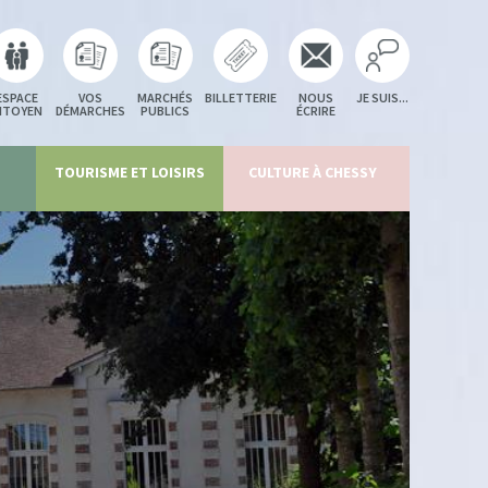
ESPACE
VOS
MARCHÉS
BILLETTERIE
NOUS
JE SUIS...
ITOYEN
DÉMARCHES
PUBLICS
ÉCRIRE
TOURISME ET LOISIRS
CULTURE À CHESSY