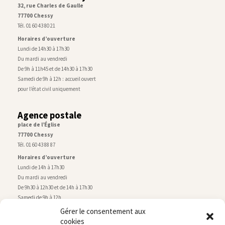
32, rue Charles de Gaulle
77700 Chessy
Tél. 01 60 43 80 21
Horaires d’ouverture
Lundi de 14h30 à 17h30
Du mardi au vendredi
De 9h à 11h45 et de 14h30 à 17h30
Samedi de 9h à 12h : accueil ouvert
pour l’état civil uniquement
Agence postale
place de l’Église
77700 Chessy
Tél. 01 60 43 88 87
Horaires d’ouverture
Lundi de 14h à 17h30
Du mardi au vendredi
De 9h30 à 12h30 et de 14h à 17h30
Samedi de 9h à 12h
Gérer le consentement aux
cookies
Service technique