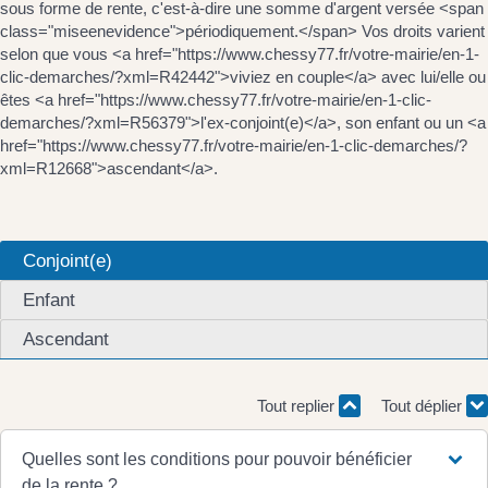
sous forme de rente, c'est-à-dire une somme d'argent versée <span
class="miseenevidence">périodiquement.</span> Vos droits varient
selon que vous <a href="https://www.chessy77.fr/votre-mairie/en-1-
clic-demarches/?xml=R42442">viviez en couple</a> avec lui/elle ou
êtes <a href="https://www.chessy77.fr/votre-mairie/en-1-clic-
demarches/?xml=R56379">l'ex-conjoint(e)</a>, son enfant ou un <a
href="https://www.chessy77.fr/votre-mairie/en-1-clic-demarches/?
xml=R12668">ascendant</a>.
Conjoint(e)
Enfant
Ascendant
Tout replier
Tout déplier
Quelles sont les conditions pour pouvoir bénéficier
de la rente ?