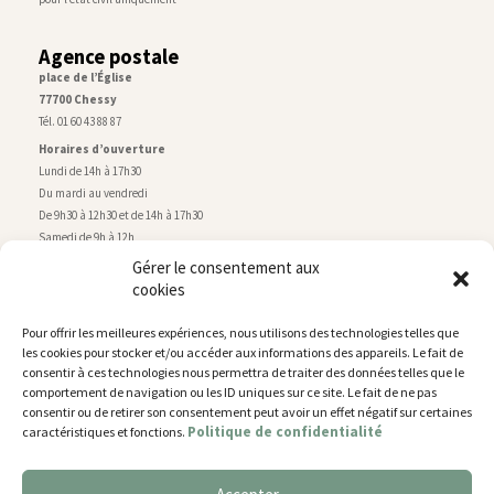
Agence postale
place de l’Église
77700 Chessy
Tél. 01 60 43 88 87
Horaires d’ouverture
Lundi de 14h à 17h30
Du mardi au vendredi
De 9h30 à 12h30 et de 14h à 17h30
Samedi de 9h à 12h
Gérer le consentement aux
cookies
Service technique
Centre technique municipal
Pour offrir les meilleures expériences, nous utilisons des technologies telles que
rue de Montry
–
77700 Chessy
les cookies pour stocker et/ou accéder aux informations des appareils. Le fait de
Tél. 01 60 43 52 63
consentir à ces technologies nous permettra de traiter des données telles que le
Horaires d’ouverture
comportement de navigation ou les ID uniques sur ce site. Le fait de ne pas
Lundi, mardi et jeudi
consentir ou de retirer son consentement peut avoir un effet négatif sur certaines
Politique de confidentialité
caractéristiques et fonctions.
De 9h à 11h45 et de 14h30 à 17h30
Mercredi de 14h30 à 17h30
Vendredi de 14h30 à 17h