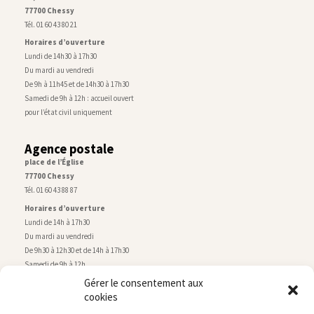
77700 Chessy
Tél. 01 60 43 80 21
Horaires d’ouverture
Lundi de 14h30 à 17h30
Du mardi au vendredi
De 9h à 11h45 et de 14h30 à 17h30
Samedi de 9h à 12h : accueil ouvert
pour l’état civil uniquement
Agence postale
place de l’Église
77700 Chessy
Tél. 01 60 43 88 87
Horaires d’ouverture
Lundi de 14h à 17h30
Du mardi au vendredi
De 9h30 à 12h30 et de 14h à 17h30
Samedi de 9h à 12h
Gérer le consentement aux
cookies
Service technique
Centre technique municipal