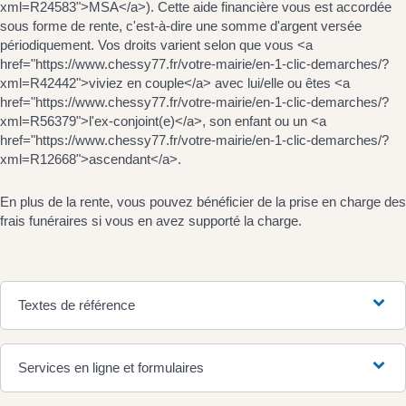
xml=R24583">MSA</a>). Cette aide financière vous est accordée
sous forme de rente, c'est-à-dire une somme d'argent versée
périodiquement. Vos droits varient selon que vous <a
href="https://www.chessy77.fr/votre-mairie/en-1-clic-demarches/?
xml=R42442">viviez en couple</a> avec lui/elle ou êtes <a
href="https://www.chessy77.fr/votre-mairie/en-1-clic-demarches/?
xml=R56379">l'ex-conjoint(e)</a>, son enfant ou un <a
href="https://www.chessy77.fr/votre-mairie/en-1-clic-demarches/?
xml=R12668">ascendant</a>.
En plus de la rente, vous pouvez bénéficier de la prise en charge des
frais funéraires si vous en avez supporté la charge.
Textes de référence
Services en ligne et formulaires