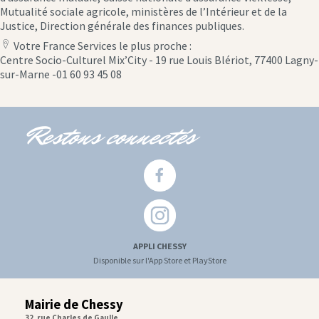
Mutualité sociale agricole, ministères de l’Intérieur et de la
Justice, Direction générale des finances publiques.
Votre France Services le plus proche :
location
Centre Socio-Culturel Mix’City - 19 rue Louis Blériot, 77400 Lagny-
icon
sur-Marne -01 60 93 45 08
Restons connectés
APPLI CHESSY
Disponible sur l'App Store et PlayStore
Mairie de Chessy
32, rue Charles de Gaulle