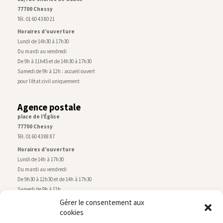
77700 Chessy
Tél. 01 60 43 80 21
Horaires d’ouverture
Lundi de 14h30 à 17h30
Du mardi au vendredi
De 9h à 11h45 et de 14h30 à 17h30
Samedi de 9h à 12h : accueil ouvert
pour l’état civil uniquement
Agence postale
place de l’Église
77700 Chessy
Tél. 01 60 43 88 87
Horaires d’ouverture
Lundi de 14h à 17h30
Du mardi au vendredi
De 9h30 à 12h30 et de 14h à 17h30
Samedi de 9h à 12h
Gérer le consentement aux
cookies
Service technique