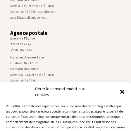
De 9h à 11h45 et de 14h30 à 17h30
Samedi de 9h à 12h : accueil ouvert
pour l’état civil uniquement
Agence postale
place de l’Église
77700 Chessy
Tél. 01 60 43 88 87
Horaires d’ouverture
Lundi de 14h à 17h30
Du mardi au vendredi
De 9h30 à 12h30 et de 14h à 17h30
Samedi de 9h à 12h
Gérer le consentement aux
cookies
Service technique
Centre technique municipal
Pour offrir les meilleures expériences, nous utilisons des technologies telles que
rue de Montry
–
77700 Chessy
les cookies pour stocker et/ou accéder aux informations des appareils. Le fait de
Tél. 01 60 43 52 63
consentir à ces technologies nous permettra de traiter des données telles que le
Horaires d’ouverture
comportement de navigation ou les ID uniques sur ce site. Le fait de ne pas
Lundi, mardi et jeudi
consentir ou de retirer son consentement peut avoir un effet négatif sur certaines