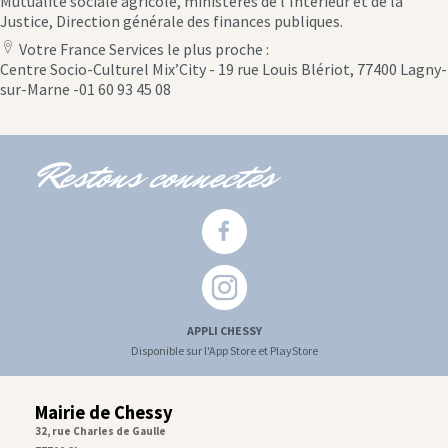
Mutualité sociale agricole, ministères de l’Intérieur et de la
Justice, Direction générale des finances publiques.
Votre France Services le plus proche :
location
Centre Socio-Culturel Mix’City - 19 rue Louis Blériot, 77400 Lagny-
icon
sur-Marne -01 60 93 45 08
Restons connectés
APPLI CHESSY
Disponible sur l'App Store et PlayStore
Mairie de Chessy
32, rue Charles de Gaulle