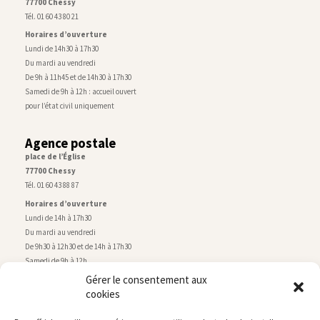
77700 Chessy
Tél. 01 60 43 80 21
Horaires d’ouverture
Lundi de 14h30 à 17h30
Du mardi au vendredi
De 9h à 11h45 et de 14h30 à 17h30
Samedi de 9h à 12h : accueil ouvert
pour l’état civil uniquement
Agence postale
place de l’Église
77700 Chessy
Tél. 01 60 43 88 87
Horaires d’ouverture
Lundi de 14h à 17h30
Du mardi au vendredi
De 9h30 à 12h30 et de 14h à 17h30
Samedi de 9h à 12h
Gérer le consentement aux
cookies
Service technique
Centre technique municipal