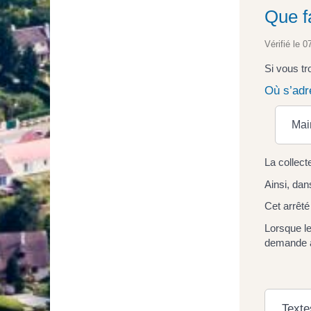
Que f
Vérifié le 0
Si vous tr
Où s’adr
Mai
La collect
Ainsi, dan
Cet arrêté
Lorsque le
demande a
Texte