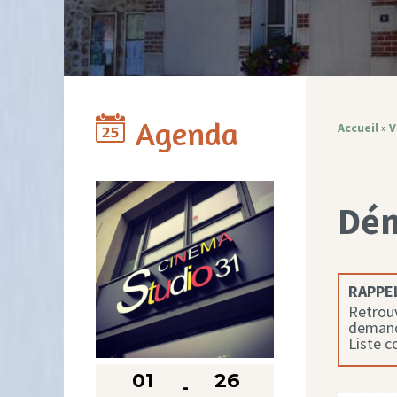
Agenda
Accueil
»
V
Dé
RAPPEL
Retrouv
demande
Liste 
01
26