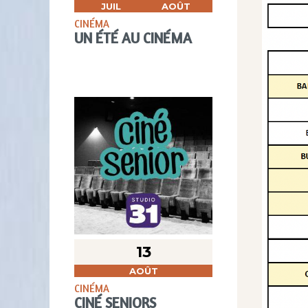
JUIL
AOÛT
CINÉMA
UN ÉTÉ AU CINÉMA
13
AOÛT
CINÉMA
CINÉ SENIORS