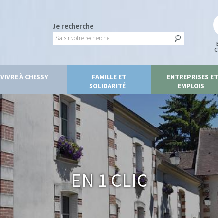
Je recherche
C
VIVRE À CHESSY
FAMILLE ET
ENTREPRISES ET
SOLIDARITÉ
EMPLOIS
En 1 clic