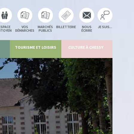
ESPACE
VOS
MARCHÉS
BILLETTERIE
NOUS
JE SUIS...
ITOYEN
DÉMARCHES
PUBLICS
ÉCRIRE
TOURISME ET LOISIRS
CULTURE À CHESSY