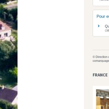
Pour e
Qu
Off
©
Direction 
comarquage
FRANCE