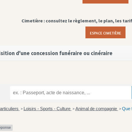
Cimetière : consultez le règlement, le plan, les tari
ESPACE CIMETIÈRE
sition d'une concession funéraire ou cinéraire
articuliers
Loisirs - Sports - Culture
Animal de compagnie
Que f
>
>
>
réponse