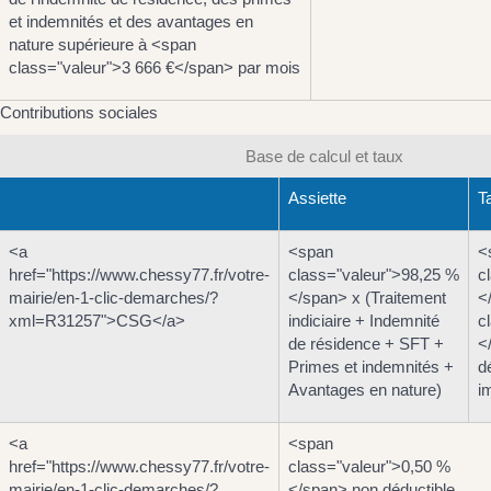
et indemnités et des avantages en
nature supérieure à <span
class="valeur">3 666 €</span> par mois
Contributions sociales
Base de calcul et taux
Assiette
T
<a
<span
<
href="https://www.chessy77.fr/votre-
class="valeur">98,25 %
c
mairie/en-1-clic-demarches/?
</span> x (Traitement
<
xml=R31257">CSG</a>
indiciaire + Indemnité
c
de résidence + SFT +
<
Primes et indemnités +
d
Avantages en nature)
i
<a
<span
href="https://www.chessy77.fr/votre-
class="valeur">0,50 %
mairie/en-1-clic-demarches/?
</span> non déductible