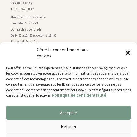
77700 Chessy
Tél. 01 60 43 88 87
Horaires d’ouverture
Lundi de 14h à 17h30
Du mardi au vendredi
De 9h30 à 12h30 et de 14h à 17h30
Samedi de 9h à 12h
Gérer le consentement aux
cookies
Service technique
Centre technique municipal
Pour offrir les meilleures expériences, nous utilisons des technologies telles que
rue de Montry
–
77700 Chessy
les cookies pour stocker et/ou accéder aux informations des appareils. Le fait de
Tél. 01 60 43 52 63
consentir à ces technologies nous permettra de traiter des données telles que le
Horaires d’ouverture
comportement de navigation ou les ID uniques sur ce site. Le fait de ne pas
Lundi, mardi et jeudi
consentir ou de retirer son consentement peut avoir un effet négatif sur certaines
Politique de confidentialité
caractéristiques et fonctions.
De 9h à 11h45 et de 14h30 à 17h30
Mercredi de 14h30 à 17h30
Vendredi de 14h30 à 17h
Accepter
Nous utilisons des cookies pour vous offrir la meilleure
expérience sur notre site.
Plan du site
Refuser
You can find out more about which cookies we are using or
Mentions légales
switch them off in
settings
.
Accessibilité