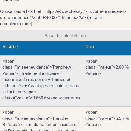
Cotisations à l'<a href="https://www.chessy77.fr/votre-mairie/en-1-
clic-demarches/?xml=R40037">Ircantec</a> (retraite
complémentaire)
Base de calcul et taux
Assiette
Taux
<span
<span
class="miseenevidence">Tranche A :
class="valeur">2,80 %
</span> (Traitement indiciaire +
</span>
Indemnité de résidence + Primes et
indemnités + Avantages en nature) dans
la limite de <span
class="valeur">3 666 €</span> par mois
<span
<span
class="miseenevidence">Tranche
class="valeur">6,95 %
B </span>: Part du traitement indiciaire,
</span>
de l'indemnité de résidence, des primes