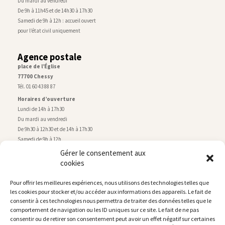
Du mardi au vendredi
De 9h à 11h45 et de 14h30 à 17h30
Samedi de 9h à 12h : accueil ouvert
pour l’état civil uniquement
Agence postale
place de l’Église
77700 Chessy
Tél. 01 60 43 88 87
Horaires d’ouverture
Lundi de 14h à 17h30
Du mardi au vendredi
De 9h30 à 12h30 et de 14h à 17h30
Samedi de 9h à 12h
Gérer le consentement aux
cookies
Service technique
Centre technique municipal
Pour offrir les meilleures expériences, nous utilisons des technologies telles que
rue de Montry
–
77700 Chessy
les cookies pour stocker et/ou accéder aux informations des appareils. Le fait de
Tél. 01 60 43 52 63
consentir à ces technologies nous permettra de traiter des données telles que le
Horaires d’ouverture
comportement de navigation ou les ID uniques sur ce site. Le fait de ne pas
Lundi, mardi et jeudi
consentir ou de retirer son consentement peut avoir un effet négatif sur certaines