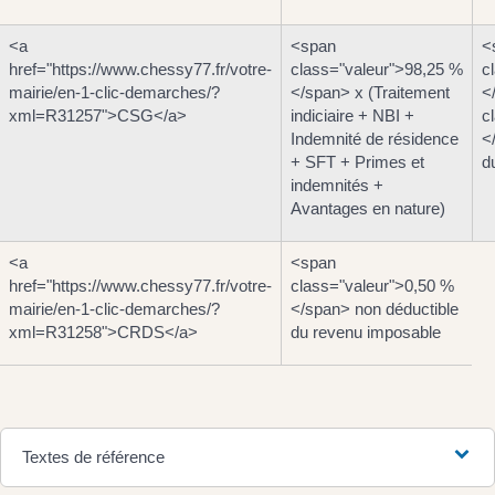
<a
<span
<
href="https://www.chessy77.fr/votre-
class="valeur">98,25 %
c
mairie/en-1-clic-demarches/?
</span> x (Traitement
<
xml=R31257">CSG</a>
indiciaire + NBI +
c
Indemnité de résidence
<
+ SFT + Primes et
d
indemnités +
Avantages en nature)
<a
<span
href="https://www.chessy77.fr/votre-
class="valeur">0,50 %
mairie/en-1-clic-demarches/?
</span> non déductible
xml=R31258">CRDS</a>
du revenu imposable
Textes de référence