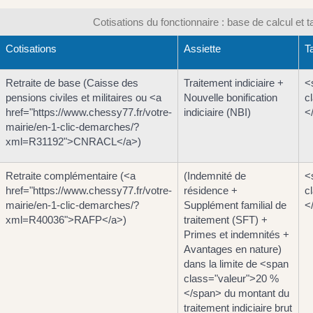
Cotisations du fonctionnaire : base de calcul et t
Cotisations
Assiette
T
Retraite de base (Caisse des
Traitement indiciaire +
<
pensions civiles et militaires ou <a
Nouvelle bonification
c
href="https://www.chessy77.fr/votre-
indiciaire (NBI)
<
mairie/en-1-clic-demarches/?
xml=R31192">CNRACL</a>)
Retraite complémentaire (<a
(Indemnité de
<
href="https://www.chessy77.fr/votre-
résidence +
c
mairie/en-1-clic-demarches/?
Supplément familial de
<
xml=R40036">RAFP</a>)
traitement (SFT) +
Primes et indemnités +
Avantages en nature)
dans la limite de <span
class="valeur">20 %
</span> du montant du
traitement indiciaire brut