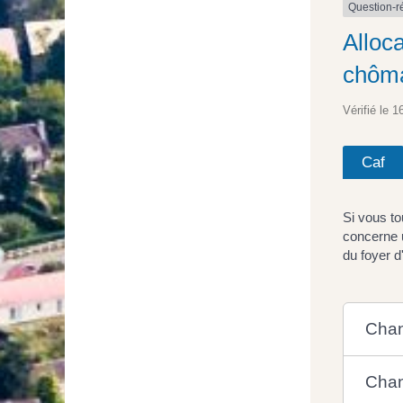
Question-
Alloc
chôma
Vérifié le 1
Caf
Si vous to
concerne 
du foyer d
Chan
Chan