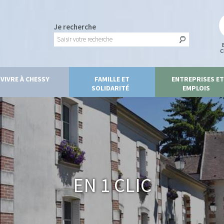
Je recherche
C
VIVRE À CHESSY
FAMILLE ET
ENTREPRISES ET
SOLIDARITÉ
EMPLOIS
En 1 clic