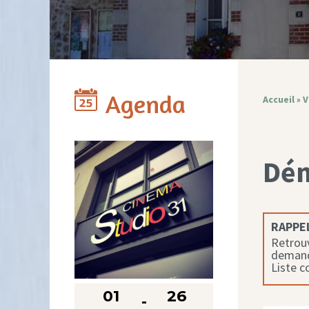
Agenda
Accueil
»
V
Dé
RAPPEL
Retrouv
demande
Liste 
01
26