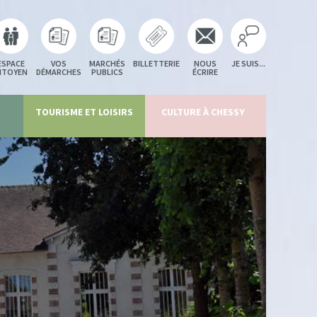
ESPACE
VOS
MARCHÉS
BILLETTERIE
NOUS
JE SUIS...
ITOYEN
DÉMARCHES
PUBLICS
ÉCRIRE
TOURISME ET LOISIRS
CULTURE À CHESSY