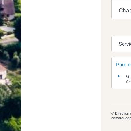
Chan
Servi
Pour e
Gu
Cai
©
Direction 
comarquage