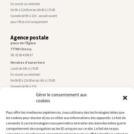
Du mardi au vendredi
De 9h à 11h45 et de 14h30 à 17h30
Samedi de 9h à 12h : accueil ouvert
pour l’état civil uniquement
Agence postale
place de l’Église
77700 Chessy
Tél. 01 60 43 88 87
Horaires d’ouverture
Lundi de 14h à 17h30
Du mardi au vendredi
De 9h30 à 12h30 et de 14h à 17h30
Samedi de 9h à 12h
Gérer le consentement aux
cookies
Service technique
Centre technique municipal
Pour offrir les meilleures expériences, nous utilisons des technologies telles que
rue de Montry
–
77700 Chessy
les cookies pour stocker et/ou accéder aux informations des appareils. Le fait de
Tél. 01 60 43 52 63
consentir à ces technologies nous permettra de traiter des données telles que le
Horaires d’ouverture
comportement de navigation ou les ID uniques sur ce site. Le fait de ne pas
Lundi, mardi et jeudi
consentir ou de retirer son consentement peut avoir un effet négatif sur certaines