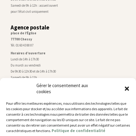
Samedi de 9h à 12h : accueil ouvert
pour l’état civil uniquement
Agence postale
place de l’Église
77700 Chessy
Tél. 01 60 43 88 87
Horaires d’ouverture
Lundi de 14h à 17h30
Du mardi au vendredi
De 9h30 à 12h30 et de 14h à 17h30
Samedi de 9h à 12h
Gérer le consentement aux
cookies
Service technique
Centre technique municipal
Pour offrir les meilleures expériences, nous utilisons des technologies telles que
rue de Montry
–
77700 Chessy
les cookies pour stocker et/ou accéder aux informations des appareils. Le fait de
Tél. 01 60 43 52 63
consentir à ces technologies nous permettra de traiter des données telles que le
Horaires d’ouverture
comportement de navigation ou les ID uniques sur ce site. Le fait de ne pas
Lundi, mardi et jeudi
consentir ou de retirer son consentement peut avoir un effet négatif sur certaines
Politique de confidentialité
caractéristiques et fonctions.
De 9h à 11h45 et de 14h30 à 17h30