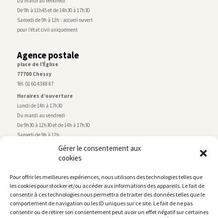
Du mardi au vendredi
De 9h à 11h45 et de 14h30 à 17h30
Samedi de 9h à 12h : accueil ouvert
pour l’état civil uniquement
Agence postale
place de l’Église
77700 Chessy
Tél. 01 60 43 88 87
Horaires d’ouverture
Lundi de 14h à 17h30
Du mardi au vendredi
De 9h30 à 12h30 et de 14h à 17h30
Samedi de 9h à 12h
Gérer le consentement aux
cookies
Service technique
Centre technique municipal
Pour offrir les meilleures expériences, nous utilisons des technologies telles que
rue de Montry
–
77700 Chessy
les cookies pour stocker et/ou accéder aux informations des appareils. Le fait de
Tél. 01 60 43 52 63
consentir à ces technologies nous permettra de traiter des données telles que le
Horaires d’ouverture
comportement de navigation ou les ID uniques sur ce site. Le fait de ne pas
Lundi, mardi et jeudi
consentir ou de retirer son consentement peut avoir un effet négatif sur certaines