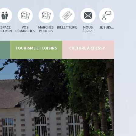
ESPACE
VOS
MARCHÉS
BILLETTERIE
NOUS
JE SUIS...
ITOYEN
DÉMARCHES
PUBLICS
ÉCRIRE
TOURISME ET LOISIRS
CULTURE À CHESSY