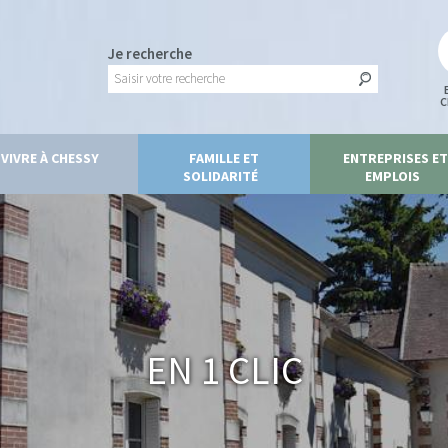
Je recherche
C
VIVRE À CHESSY
FAMILLE ET
ENTREPRISES ET
SOLIDARITÉ
EMPLOIS
En 1 clic