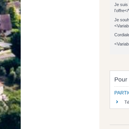
Je suis
l'offre
Je souh
<Variab
Cordial
<Variab
Pour 
PARTI
Té