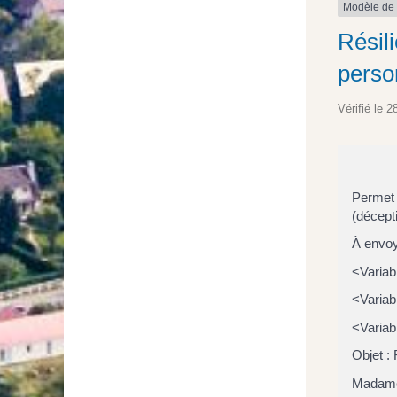
Modèle de
Résil
perso
Vérifié le 2
Permet 
(décepti
À envoy
<Variab
<Variab
<Variab
Objet :
Madame