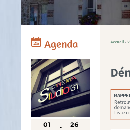
Agenda
Accueil
»
V
Dé
RAPPEL
Retrouv
demande
Liste 
01
26