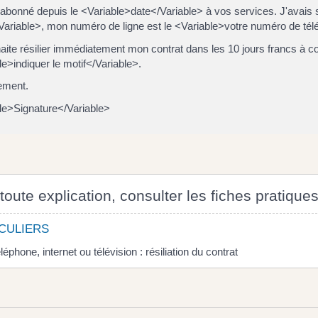
 abonné depuis le <Variable>date</Variable> à vos services. J'avais s
</Variable>, mon numéro de ligne est le <Variable>votre numéro de té
aite résilier immédiatement mon contrat dans les 10 jours francs à co
le>indiquer le motif</Variable>.
ement.
le>Signature</Variable>
toute explication, consulter les fiches pratiques
CULIERS
léphone, internet ou télévision : résiliation du contrat