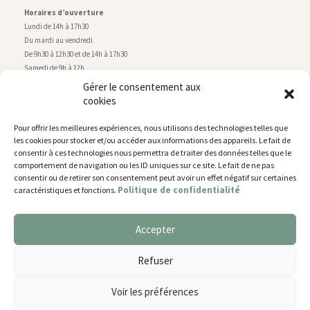
Horaires d’ouverture
Lundi de 14h à 17h30
Du mardi au vendredi
De 9h30 à 12h30 et de 14h à 17h30
Samedi de 9h à 12h
Gérer le consentement aux
cookies
Service technique
Centre technique municipal
Pour offrir les meilleures expériences, nous utilisons des technologies telles que
rue de Montry
–
77700 Chessy
les cookies pour stocker et/ou accéder aux informations des appareils. Le fait de
Tél. 01 60 43 52 63
consentir à ces technologies nous permettra de traiter des données telles que le
Horaires d’ouverture
comportement de navigation ou les ID uniques sur ce site. Le fait de ne pas
Lundi, mardi et jeudi
consentir ou de retirer son consentement peut avoir un effet négatif sur certaines
Politique de confidentialité
caractéristiques et fonctions.
De 9h à 11h45 et de 14h30 à 17h30
Mercredi de 14h30 à 17h30
Vendredi de 14h30 à 17h
Accepter
Nous utilisons des cookies pour vous offrir la meilleure
expérience sur notre site.
Plan du site
Refuser
You can find out more about which cookies we are using or
Mentions légales
switch them off in
settings
.
Accessibilité
Voir les préférences
Gestion des cookies
Accepter