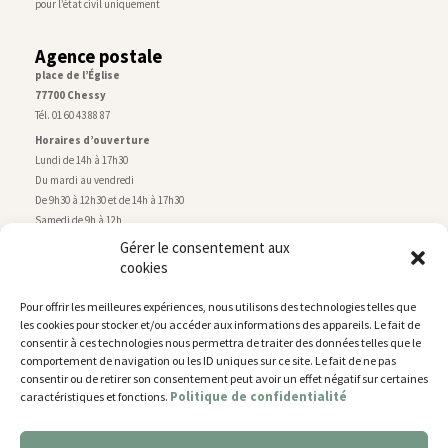
pour l’état civil uniquement
Agence postale
place de l’Église
77700 Chessy
Tél. 01 60 43 88 87
Horaires d’ouverture
Lundi de 14h à 17h30
Du mardi au vendredi
De 9h30 à 12h30 et de 14h à 17h30
Samedi de 9h à 12h
Gérer le consentement aux
cookies
Service technique
Centre technique municipal
Pour offrir les meilleures expériences, nous utilisons des technologies telles que
rue de Montry
–
77700 Chessy
les cookies pour stocker et/ou accéder aux informations des appareils. Le fait de
Tél. 01 60 43 52 63
consentir à ces technologies nous permettra de traiter des données telles que le
Horaires d’ouverture
comportement de navigation ou les ID uniques sur ce site. Le fait de ne pas
Lundi, mardi et jeudi
consentir ou de retirer son consentement peut avoir un effet négatif sur certaines
Politique de confidentialité
caractéristiques et fonctions.
De 9h à 11h45 et de 14h30 à 17h30
Mercredi de 14h30 à 17h30
Vendredi de 14h30 à 17h