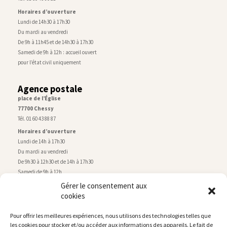
Horaires d’ouverture
Lundi de 14h30 à 17h30
Du mardi au vendredi
De 9h à 11h45 et de 14h30 à 17h30
Samedi de 9h à 12h : accueil ouvert
pour l’état civil uniquement
Agence postale
place de l’Église
77700 Chessy
Tél. 01 60 43 88 87
Horaires d’ouverture
Lundi de 14h à 17h30
Du mardi au vendredi
De 9h30 à 12h30 et de 14h à 17h30
Samedi de 9h à 12h
Gérer le consentement aux
cookies
Service technique
Centre technique municipal
Pour offrir les meilleures expériences, nous utilisons des technologies telles que
rue de Montry
–
77700 Chessy
les cookies pour stocker et/ou accéder aux informations des appareils. Le fait de