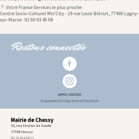
Votre France Services le plus proche :
location
Centre Socio-Culturel Mix’City - 19 rue Louis Blériot, 77400 Lagny-
icon
sur-Marne -01 60 93 45 08
Restons connectés
APPLI CHESSY
Disponible sur l'App Store et PlayStore
Mairie de Chessy
32, rue Charles de Gaulle
77700 Chessy
Tél. 01 60 43 80 21