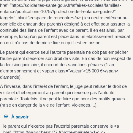
href="https://solidarites-sante.gouv.fr/affaires-sociales/familles-
enfance/publications-10757/protection-de-l-enfance-guides/"
target="_blank">espace de rencontre</a> (lieu neutre extérieur au
domicile de chacun des parents) désigné à cet effet pour assurer la
continuité des liens de l'enfant avec ce parent. Il en est ainsi, par
exemple, lorsqu'un parent est placé dans un établissement médical
ou qu'il n'a pas de domicile fixe ou qu'il est en prison.
Le parent qui exerce seul l'autorité parentale ne doit pas empêcher
l'autre parent d'exercer son droit de visite. En cas de non respect de
la décision judiciaire, il encourt des sanctions pénales (1 an
d'emprisonnement et <span class="valeur">15 000 €</span>
d'amende).
À l'inverse, dans l'intérêt de l'enfant, le juge peut refuser le droit de
visite et d'hébergement au parent qui n'exerce pas l'autorité
parentale. Toutefois, il ne peut le faire que pour des motifs graves
(mise en danger de la vie de l'enfant, violences,...).
À savoir
le parent qui n’exerce pas l’autorité parentale conserve le <a
href="https://www.chessy77.fr/votre-mairie/en-1-clic-