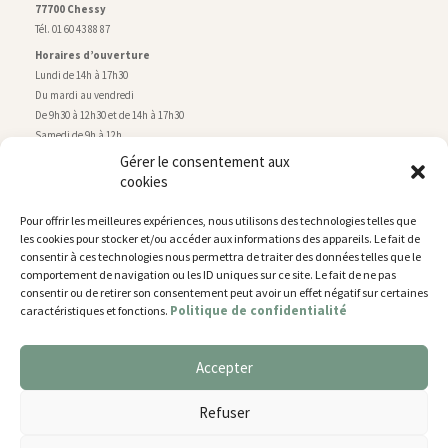
77700 Chessy
Tél. 01 60 43 88 87
Horaires d’ouverture
Lundi de 14h à 17h30
Du mardi au vendredi
De 9h30 à 12h30 et de 14h à 17h30
Samedi de 9h à 12h
Gérer le consentement aux
cookies
Service technique
Centre technique municipal
Pour offrir les meilleures expériences, nous utilisons des technologies telles que
rue de Montry
–
77700 Chessy
les cookies pour stocker et/ou accéder aux informations des appareils. Le fait de
Tél. 01 60 43 52 63
consentir à ces technologies nous permettra de traiter des données telles que le
Horaires d’ouverture
comportement de navigation ou les ID uniques sur ce site. Le fait de ne pas
Lundi, mardi et jeudi
consentir ou de retirer son consentement peut avoir un effet négatif sur certaines
Politique de confidentialité
caractéristiques et fonctions.
De 9h à 11h45 et de 14h30 à 17h30
Mercredi de 14h30 à 17h30
Vendredi de 14h30 à 17h
Accepter
Nous utilisons des cookies pour vous offrir la meilleure
expérience sur notre site.
Plan du site
Refuser
You can find out more about which cookies we are using or
Mentions légales
switch them off in
settings
.
Accessibilité