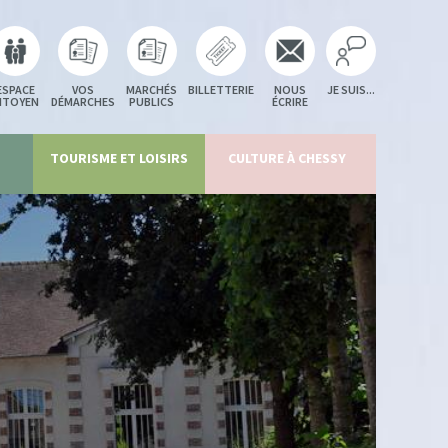
ESPACE
VOS
MARCHÉS
BILLETTERIE
NOUS
JE SUIS...
ITOYEN
DÉMARCHES
PUBLICS
ÉCRIRE
TOURISME ET LOISIRS
CULTURE À CHESSY