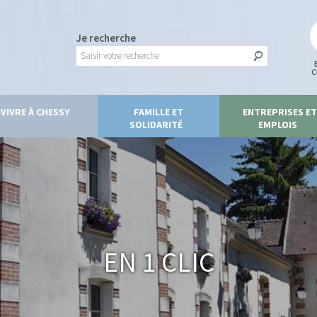
Je recherche
C
VIVRE À CHESSY
FAMILLE ET
ENTREPRISES ET
SOLIDARITÉ
EMPLOIS
En 1 clic