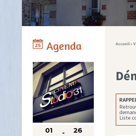
Agenda
Accueil
»
V
Dé
RAPPEL
Retrouv
demande
Liste 
01
26