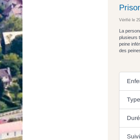
Priso
Vérifié le 2
La personn
plusieurs 
peine infé
des peine
Enfe
Type
Duré
Suiv