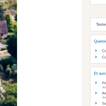
Texte
Questi
Co
Co
Et aus
Pr
Jus
A
Jus
Su