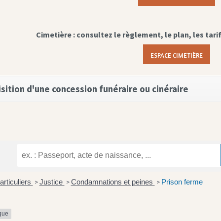
Cimetière : consultez le règlement, le plan, les tari
ESPACE CIMETIÈRE
sition d'une concession funéraire ou cinéraire
articuliers
Justice
Condamnations et peines
Prison ferme
>
>
>
ique