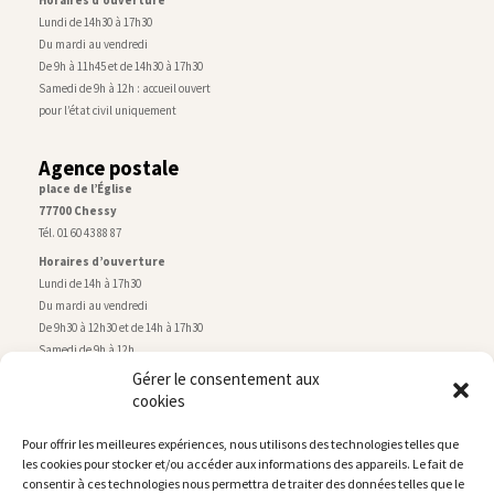
Horaires d’ouverture
Lundi de 14h30 à 17h30
Du mardi au vendredi
De 9h à 11h45 et de 14h30 à 17h30
Samedi de 9h à 12h : accueil ouvert
pour l’état civil uniquement
Agence postale
place de l’Église
77700 Chessy
Tél. 01 60 43 88 87
Horaires d’ouverture
Lundi de 14h à 17h30
Du mardi au vendredi
De 9h30 à 12h30 et de 14h à 17h30
Samedi de 9h à 12h
Gérer le consentement aux
cookies
Service technique
Centre technique municipal
Pour offrir les meilleures expériences, nous utilisons des technologies telles que
rue de Montry
–
77700 Chessy
les cookies pour stocker et/ou accéder aux informations des appareils. Le fait de
Tél. 01 60 43 52 63
consentir à ces technologies nous permettra de traiter des données telles que le