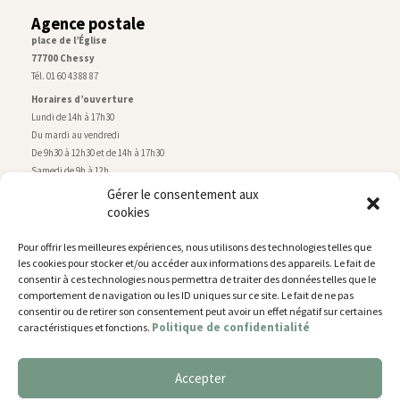
Agence postale
place de l’Église
77700 Chessy
Tél. 01 60 43 88 87
Horaires d’ouverture
Lundi de 14h à 17h30
Du mardi au vendredi
De 9h30 à 12h30 et de 14h à 17h30
Samedi de 9h à 12h
Gérer le consentement aux
cookies
Service technique
Centre technique municipal
Pour offrir les meilleures expériences, nous utilisons des technologies telles que
rue de Montry
–
77700 Chessy
les cookies pour stocker et/ou accéder aux informations des appareils. Le fait de
Tél. 01 60 43 52 63
consentir à ces technologies nous permettra de traiter des données telles que le
Horaires d’ouverture
comportement de navigation ou les ID uniques sur ce site. Le fait de ne pas
Lundi, mardi et jeudi
consentir ou de retirer son consentement peut avoir un effet négatif sur certaines
Politique de confidentialité
caractéristiques et fonctions.
De 9h à 11h45 et de 14h30 à 17h30
Mercredi de 14h30 à 17h30
Vendredi de 14h30 à 17h
Accepter
Nous utilisons des cookies pour vous offrir la meilleure