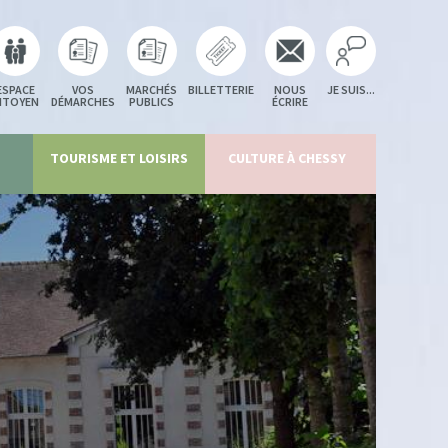
ESPACE
VOS
MARCHÉS
BILLETTERIE
NOUS
JE SUIS...
ITOYEN
DÉMARCHES
PUBLICS
ÉCRIRE
TOURISME ET LOISIRS
CULTURE À CHESSY