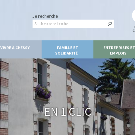
Je recherche
C
VIVRE À CHESSY
FAMILLE ET
ENTREPRISES ET
SOLIDARITÉ
EMPLOIS
En 1 clic