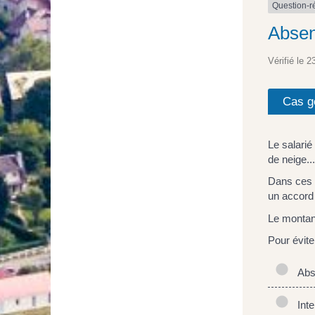
Question-
Absen
Vérifié le 2
Cas g
Le salarié
de neige.
Dans ces 
un accord 
Le montant
Pour évite
Abse
Inter