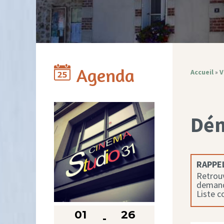
Agenda
Accueil
»
V
Dé
RAPPEL
Retrouv
demande
Liste 
01
26