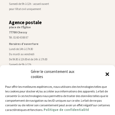
Samedi de 9h à 12h : accueil ouvert
pour l’état civil uniquement
Agence postale
place de l’Église
77700 Chessy
Tél. 01 60 43 88 87
Horaires d’ouverture
Lundi de 14h à 17h30
Du mardi au vendredi
De 9h30 à 12h30 et de 14h à 17h30
Samedi de 9h à 12h
Gérer le consentement aux
cookies
Service technique
Centre technique municipal
Pour offrir les meilleures expériences, nous utilisons des technologies telles que
rue de Montry
–
77700 Chessy
les cookies pour stocker et/ou accéder aux informations des appareils. Le fait de
Tél. 01 60 43 52 63
consentir à ces technologies nous permettra de traiter des données telles que le
Horaires d’ouverture
comportement de navigation ou les ID uniques sur ce site. Le fait de ne pas
Lundi, mardi et jeudi
consentir ou de retirer son consentement peut avoir un effet négatif sur certaines
Politique de confidentialité
caractéristiques et fonctions.
De 9h à 11h45 et de 14h30 à 17h30
Mercredi de 14h30 à 17h30