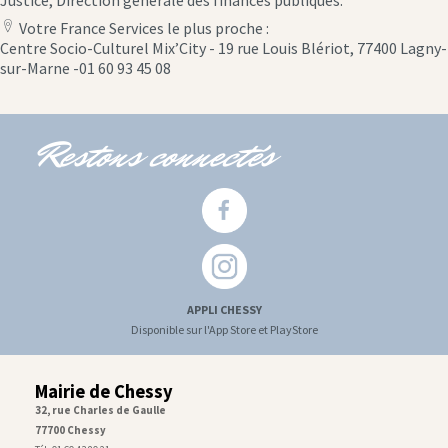
Justice, Direction générale des finances publiques.
Votre France Services le plus proche :
location
Centre Socio-Culturel Mix’City - 19 rue Louis Blériot, 77400 Lagny-
icon
sur-Marne -01 60 93 45 08
Restons connectés
APPLI CHESSY
Disponible sur l'App Store et PlayStore
Mairie de Chessy
32, rue Charles de Gaulle
77700 Chessy