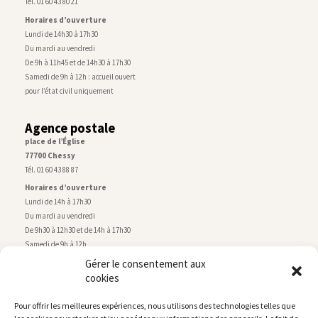
Tél. 01 60 43 80 21
Horaires d’ouverture
Lundi de 14h30 à 17h30
Du mardi au vendredi
De 9h à 11h45 et de 14h30 à 17h30
Samedi de 9h à 12h : accueil ouvert
pour l’état civil uniquement
Agence postale
place de l’Église
77700 Chessy
Tél. 01 60 43 88 87
Horaires d’ouverture
Lundi de 14h à 17h30
Du mardi au vendredi
De 9h30 à 12h30 et de 14h à 17h30
Samedi de 9h à 12h
Gérer le consentement aux
cookies
Service technique
Centre technique municipal
Pour offrir les meilleures expériences, nous utilisons des technologies telles que
rue de Montry
–
77700 Chessy