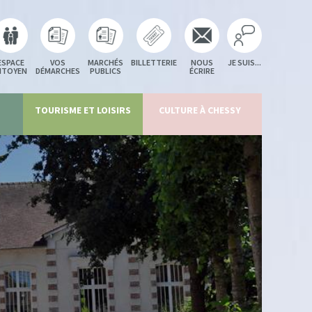
ESPACE
VOS
MARCHÉS
BILLETTERIE
NOUS
JE SUIS...
ITOYEN
DÉMARCHES
PUBLICS
ÉCRIRE
TOURISME ET LOISIRS
CULTURE À CHESSY