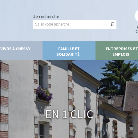
Je recherche
C
VIVRE À CHESSY
FAMILLE ET
ENTREPRISES ET
SOLIDARITÉ
EMPLOIS
En 1 clic