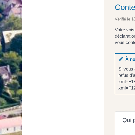
Conte
Vérifié le 1
Votre vois
déclaratio
vous conte
À no
Si vous 
refus d'
xml=F198
xml=F175
Qui 