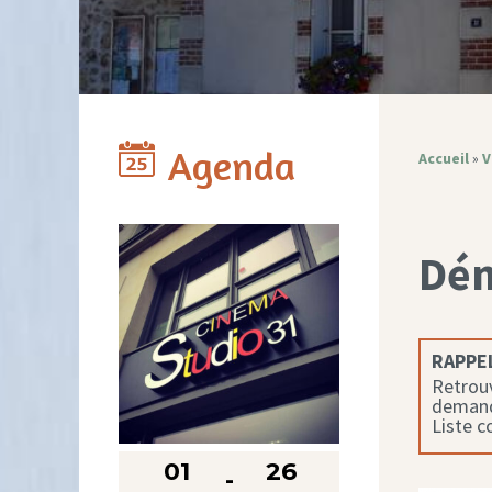
Agenda
Accueil
»
V
Dé
RAPPEL
Retrouv
demande
Liste 
01
26