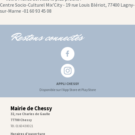
location
Centre Socio-Culturel Mix’City - 19 rue Louis Blériot, 77400 Lagny-
icon
sur-Marne -01 60 93 45 08
Restons connectés
APPLI CHESSY
Disponible sur l'App Store et PlayStore
Mairie de Chessy
32, rue Charles de Gaulle
77700 Chessy
Tél. 01 60 43 80 21
Horaires d’ouverture