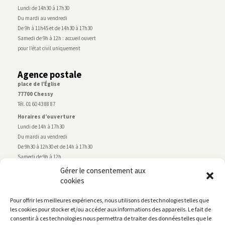
Lundi de 14h30 à 17h30
Du mardi au vendredi
De 9h à 11h45 et de 14h30 à 17h30
Samedi de 9h à 12h : accueil ouvert
pour l’état civil uniquement
Agence postale
place de l’Église
77700 Chessy
Tél. 01 60 43 88 87
Horaires d’ouverture
Lundi de 14h à 17h30
Du mardi au vendredi
De 9h30 à 12h30 et de 14h à 17h30
Samedi de 9h à 12h
Gérer le consentement aux
cookies
Service technique
Centre technique municipal
Pour offrir les meilleures expériences, nous utilisons des technologies telles que
rue de Montry
–
77700 Chessy
les cookies pour stocker et/ou accéder aux informations des appareils. Le fait de
Tél. 01 60 43 52 63
consentir à ces technologies nous permettra de traiter des données telles que le