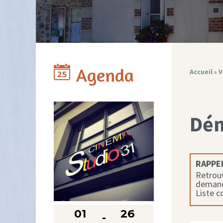
Agenda
Accueil
»
V
Dé
RAPPEL
Retrouv
demande
Liste 
01
26