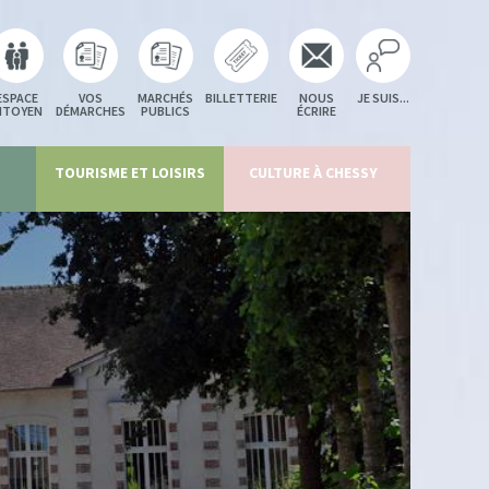
ESPACE
VOS
MARCHÉS
BILLETTERIE
NOUS
JE SUIS...
ITOYEN
DÉMARCHES
PUBLICS
ÉCRIRE
TOURISME ET LOISIRS
CULTURE À CHESSY