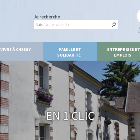
Je recherche
C
VIVRE À CHESSY
FAMILLE ET
ENTREPRISES ET
SOLIDARITÉ
EMPLOIS
En 1 clic