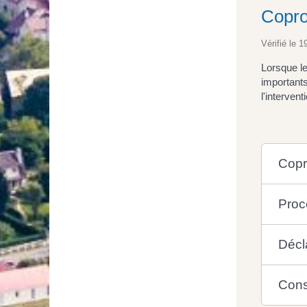
Coprop
Vérifié le 1
Lorsque le
importants
l'interven
Copr
Proc
Décl
Con