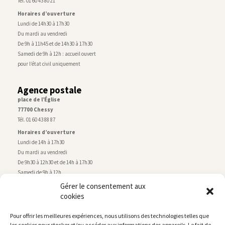
Tél. 01 60 43 80 21
Horaires d’ouverture
Lundi de 14h30 à 17h30
Du mardi au vendredi
De 9h à 11h45 et de 14h30 à 17h30
Samedi de 9h à 12h : accueil ouvert
pour l’état civil uniquement
Agence postale
place de l’Église
77700 Chessy
Tél. 01 60 43 88 87
Horaires d’ouverture
Lundi de 14h à 17h30
Du mardi au vendredi
De 9h30 à 12h30 et de 14h à 17h30
Samedi de 9h à 12h
Gérer le consentement aux
cookies
Service technique
Centre technique municipal
Pour offrir les meilleures expériences, nous utilisons des technologies telles que
rue de Montry
–
77700 Chessy
les cookies pour stocker et/ou accéder aux informations des appareils. Le fait de