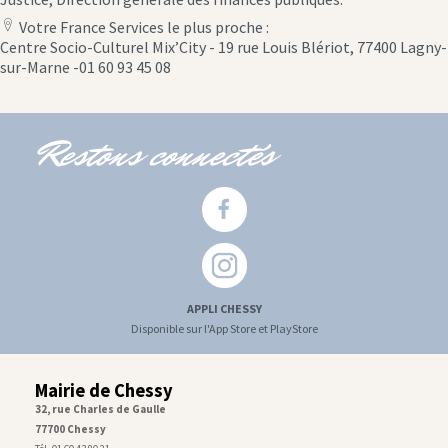
Votre France Services le plus proche :
location
Centre Socio-Culturel Mix’City - 19 rue Louis Blériot, 77400 Lagny-
icon
sur-Marne -01 60 93 45 08
Restons connectés
APPLI CHESSY
Disponible sur l'App Store et PlayStore
Mairie de Chessy
32, rue Charles de Gaulle
77700 Chessy