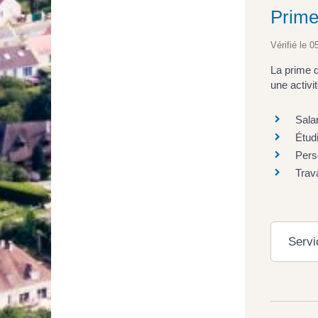
Prime 
Vérifié le 0
La prime d
une activi
Salar
Étudi
Pers
Trava
Servi