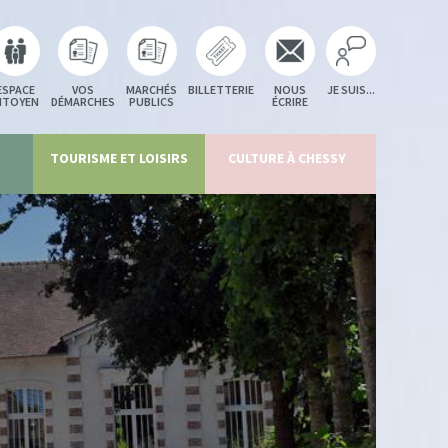
ESPACE
VOS
MARCHÉS
BILLETTERIE
NOUS
JE SUIS...
ITOYEN
DÉMARCHES
PUBLICS
ÉCRIRE
TOURISME ET LOISIRS
CULTURE À CHESSY