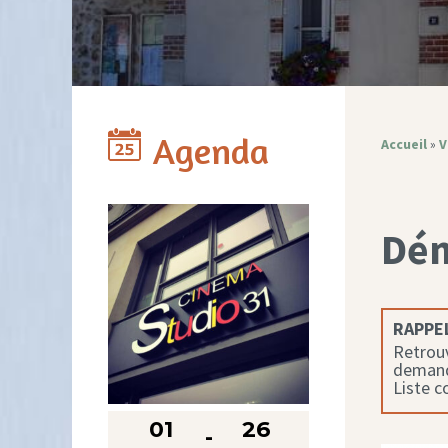
Agenda
Accueil
»
V
Dé
RAPPEL
Retrouv
demande
Liste 
01
26