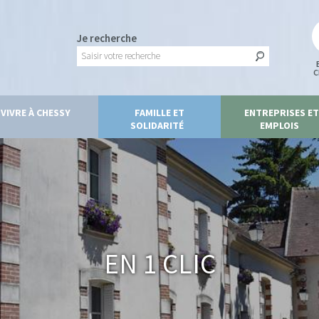
Je recherche
C
VIVRE À CHESSY
FAMILLE ET
ENTREPRISES ET
SOLIDARITÉ
EMPLOIS
En 1 clic