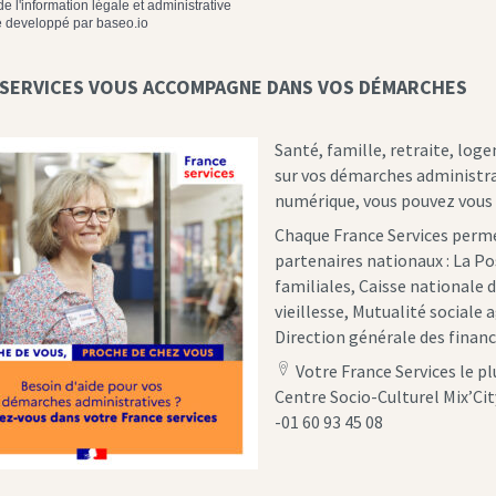
de l'information légale et administrative
 developpé par
baseo.io
 SERVICES VOUS ACCOMPAGNE DANS VOS DÉMARCHES
Santé, famille, retraite, log
sur vos démarches administrati
numérique, vous pouvez vous 
Chaque France Services perm
partenaires nationaux : La Po
familiales, Caisse nationale 
vieillesse, Mutualité sociale a
Direction générale des financ
Votre France Services le pl
location
Centre Socio-Culturel Mix’Cit
icon
-01 60 93 45 08