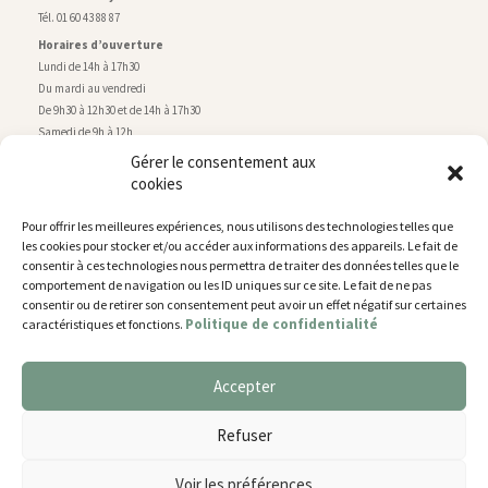
Tél. 01 60 43 88 87
Horaires d’ouverture
Lundi de 14h à 17h30
Du mardi au vendredi
De 9h30 à 12h30 et de 14h à 17h30
Samedi de 9h à 12h
Gérer le consentement aux
cookies
Service technique
Centre technique municipal
Pour offrir les meilleures expériences, nous utilisons des technologies telles que
rue de Montry
–
77700 Chessy
les cookies pour stocker et/ou accéder aux informations des appareils. Le fait de
Tél. 01 60 43 52 63
consentir à ces technologies nous permettra de traiter des données telles que le
Horaires d’ouverture
comportement de navigation ou les ID uniques sur ce site. Le fait de ne pas
Lundi, mardi et jeudi
consentir ou de retirer son consentement peut avoir un effet négatif sur certaines
Politique de confidentialité
caractéristiques et fonctions.
De 9h à 11h45 et de 14h30 à 17h30
Mercredi de 14h30 à 17h30
Vendredi de 14h30 à 17h
Accepter
Nous utilisons des cookies pour vous offrir la meilleure
expérience sur notre site.
Plan du site
Refuser
You can find out more about which cookies we are using or
Mentions légales
switch them off in
settings
.
Accessibilité
Voir les préférences