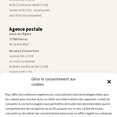
De 9h à 11h45 et de 14h30 à 17h30
Samedi de 9h à 12h : accueil ouvert
pour l’état civil uniquement
Agence postale
place de l’Église
77700 Chessy
Tél. 01 60 43 88 87
Horaires d’ouverture
Lundi de 14h à 17h30
Du mardi au vendredi
De 9h30 à 12h30 et de 14h à 17h30
Samedi de 9h à 12h
Gérer le consentement aux
cookies
Service technique
Centre technique municipal
Pour offrir les meilleures expériences, nous utilisons des technologies telles que
rue de Montry
–
77700 Chessy
les cookies pour stocker et/ou accéder aux informations des appareils. Le fait de
Tél. 01 60 43 52 63
consentir à ces technologies nous permettra de traiter des données telles que le
Horaires d’ouverture
comportement de navigation ou les ID uniques sur ce site. Le fait de ne pas
Lundi, mardi et jeudi
consentir ou de retirer son consentement peut avoir un effet négatif sur certaines