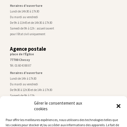
Horaires d’ouverture
Lundi de 14h30 à 17h30
Du mardi au vendredi
De 9h à 11h45 et de 14h30 à 17h30
Samedi de 9h à 12h : accueil ouvert
pour l’état civil uniquement
Agence postale
place de l’Église
77700 Chessy
Tél. 01 60 43 88 87
Horaires d’ouverture
Lundi de 14h à 17h30
Du mardi au vendredi
De 9h30 à 12h30 et de 14h à 17h30
Samedi de 9h à 12h
Gérer le consentement aux
cookies
Service technique
Centre technique municipal
Pour offrir les meilleures expériences, nous utilisons des technologies telles que
rue de Montry
–
77700 Chessy
les cookies pour stocker et/ou accéder aux informations des appareils. Le fait de
Tél. 01 60 43 52 63