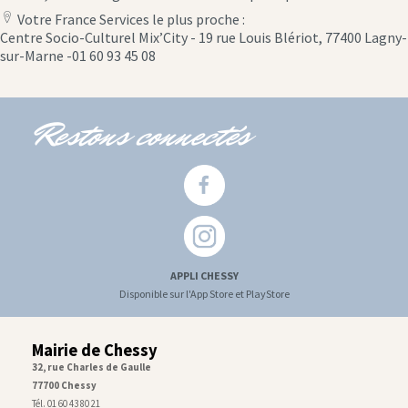
Votre France Services le plus proche :
location
Centre Socio-Culturel Mix’City - 19 rue Louis Blériot, 77400 Lagny-
icon
sur-Marne -01 60 93 45 08
Restons connectés
APPLI CHESSY
Disponible sur l'App Store et PlayStore
Mairie de Chessy
32, rue Charles de Gaulle
77700 Chessy
Tél. 01 60 43 80 21